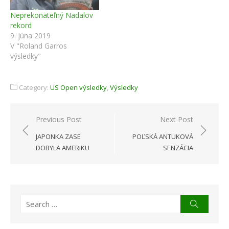
Neprekonateľný Nadalov
rekord
9. júna 2019
V "Roland Garros
výsledky"
Category:
US Open výsledky
,
Výsledky
Navigácia
Previous Post
Next Post
v
JAPONKA ZASE
POĽSKÁ ANTUKOVÁ
článku
DOBYLA AMERIKU
SENZÁCIA
Search
Search
for: