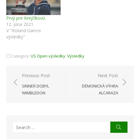
Prvý pre Krejčíkovú
12. júna 2021
V "Roland Garros
výsledky"
Category:
US Open výsledky
,
Výsledky
Navigácia
Previous Post
Next Post
v
SINNER DOBYL
DÉMONICKÁ VÝHRA
článku
WIMBLEDON
ALCARAZA
Search
Search
for: