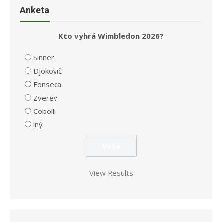
Anketa
Kto vyhrá Wimbledon 2026?
Sinner
Djokovič
Fonseca
Zverev
Cobolli
iný
View Results