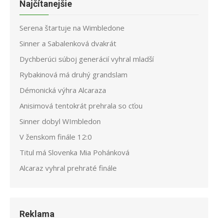
Najčítanejšie
Serena štartuje na Wimbledone
Sinner a Sabalenková dvakrát
Dychberúci súboj generácií vyhral mladší
Rybakinová má druhý grandslam
Démonická výhra Alcaraza
Anisimová tentokrát prehrala so cťou
Sinner dobyl WImbledon
V ženskom finále 12:0
Titul má Slovenka Mia Pohánková
Alcaraz vyhral prehraté finále
Reklama