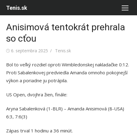
Skip
Tenis.sk
to
content
Anisimová tentokrát prehrala
so cťou
Posted
Author
6. septembra 2025
Tenis.sk
on
Bol to veľký rozdiel oproti Wimbledonskej nakladačke 0:12.
Proti Sabalenkovej predviedla Amanda omnoho pokojnejší
výkon a poriadne ju potrápila.
US Open, dvojhra žien, finále:
Aryna Sabalenková (1-BLR) – Amanda Anisimová (8-USA)
6:3, 7:6(3)
Zápas trval 1 hodinu a 36 minút.