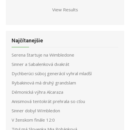
View Results
Najčítanejšie
Serena štartuje na Wimbledone
Sinner a Sabalenková dvakrát
Dychberúci súboj generácií vyhral mladší
Rybakinová má druhý grandslam
Démonická výhra Alcaraza
Anisimová tentokrát prehrala so cťou
Sinner dobyl WImbledon
V ženskom finále 12:0
Titul má Slovenka Mia Pohánková