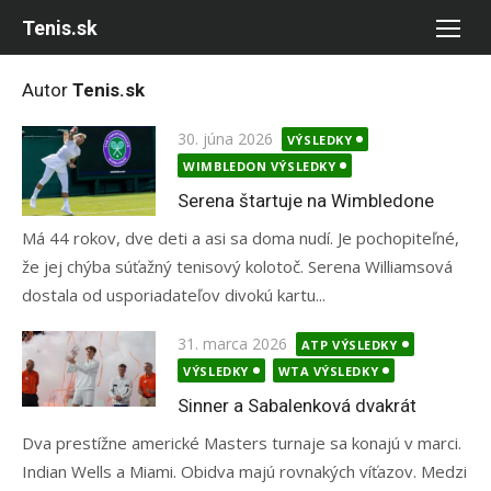
Skip
Tenis.sk
to
content
Autor
Tenis.sk
Posted
30. júna 2026
VÝSLEDKY
on
WIMBLEDON VÝSLEDKY
Serena štartuje na Wimbledone
Má 44 rokov, dve deti a asi sa doma nudí. Je pochopiteľné,
že jej chýba súťažný tenisový kolotoč. Serena Williamsová
dostala od usporiadateľov divokú kartu...
Posted
31. marca 2026
ATP VÝSLEDKY
on
VÝSLEDKY
WTA VÝSLEDKY
Sinner a Sabalenková dvakrát
Dva prestížne americké Masters turnaje sa konajú v marci.
Indian Wells a Miami. Obidva majú rovnakých víťazov. Medzi