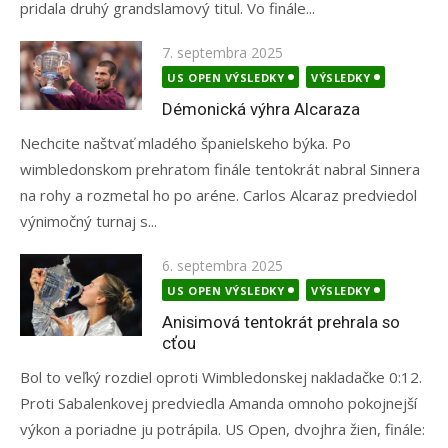
pridala druhý grandslamový titul. Vo finále...
Posted
7. septembra 2025
on
US OPEN VÝSLEDKY
VÝSLEDKY
Démonická výhra Alcaraza
Nechcite naštvať mladého španielskeho býka. Po
wimbledonskom prehratom finále tentokrát nabral Sinnera
na rohy a rozmetal ho po aréne. Carlos Alcaraz predviedol
výnimočný turnaj s...
Posted
6. septembra 2025
on
US OPEN VÝSLEDKY
VÝSLEDKY
Anisimová tentokrát prehrala so
cťou
Bol to veľký rozdiel oproti Wimbledonskej nakladačke 0:12.
Proti Sabalenkovej predviedla Amanda omnoho pokojnejší
výkon a poriadne ju potrápila. US Open, dvojhra žien, finále: