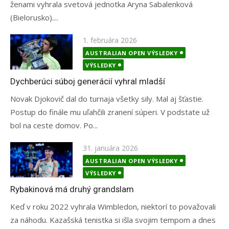
ženami vyhrala svetová jednotka Aryna Sabalenková
(Bielorusko)....
Posted
1. februára 2026
on
AUSTRALIAN OPEN VÝSLEDKY
VÝSLEDKY
Dychberúci súboj generácií vyhral mladší
Novak Djokovič dal do turnaja všetky sily. Mal aj šťastie.
Postup do finále mu uľahčili zranení súperi. V podstate už
bol na ceste domov. Po...
Posted
31. januára 2026
on
AUSTRALIAN OPEN VÝSLEDKY
VÝSLEDKY
Rybakinová má druhý grandslam
Keď v roku 2022 vyhrala Wimbledon, niektorí to považovali
za náhodu. Kazašská tenistka si išla svojim tempom a dnes