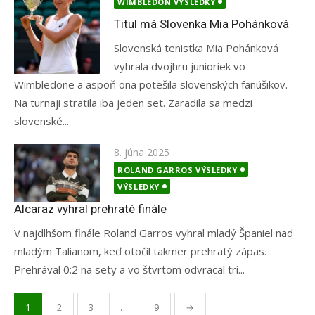
on
WIMBLEDON VÝSLEDKY
Titul má Slovenka Mia Pohánková
Slovenská tenistka Mia Pohánková
vyhrala dvojhru junioriek vo
Wimbledone a aspoň ona potešila slovenských fanúšikov.
Na turnaji stratila iba jeden set. Zaradila sa medzi
slovenské...
Posted
8. júna 2025
on
ROLAND GARROS VÝSLEDKY
VÝSLEDKY
Alcaraz vyhral prehraté finále
V najdlhšom finále Roland Garros vyhral mladý Španiel nad
mladým Talianom, keď otočil takmer prehratý zápas.
Prehrával 0:2 na sety a vo štvrtom odvracal tri...
Stránkovanie
1
2
3
…
9
→