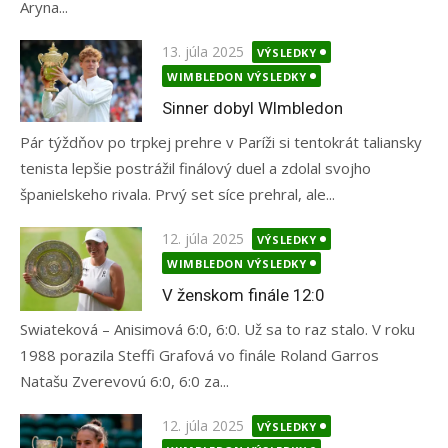
Aryna...
Posted
13. júla 2025
VÝSLEDKY
on
WIMBLEDON VÝSLEDKY
Sinner dobyl WImbledon
Pár týždňov po trpkej prehre v Paríži si tentokrát taliansky
tenista lepšie postrážil finálový duel a zdolal svojho
španielskeho rivala. Prvý set síce prehral, ale...
Posted
12. júla 2025
VÝSLEDKY
on
WIMBLEDON VÝSLEDKY
V ženskom finále 12:0
Swiateková – Anisimová 6:0, 6:0. Už sa to raz stalo. V roku
1988 porazila Steffi Grafová vo finále Roland Garros
Natašu Zverevovú 6:0, 6:0 za...
Posted
12. júla 2025
VÝSLEDKY