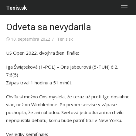
Skip
Tenis.sk
to
content
Odveta sa nevydarila
Posted
Author
10. septembra 2022
Tenis.sk
on
US Open 2022, dvojhra žien, finále:
Iga Świąteková (1-POL) – Ons Jabeurová (5-TUN) 6:2,
7:6(5)
Zápas trval 1 hodinu a 51 minút.
Chvíľu si možno Ons myslela, že teraz už proti Ige dosiahne
viac, než vo Wimbledone. Po prvom servise v zápase
pochopila, že ani náhodou. Svetová jednotka ani na chvíľu
nepripustila debatu, komu bude patriť titul v New Yorku.
Výsledky semifinále: