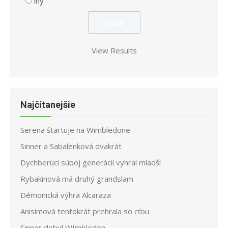
iný
View Results
Najčítanejšie
Serena štartuje na Wimbledone
Sinner a Sabalenková dvakrát
Dychberúci súboj generácií vyhral mladší
Rybakinová má druhý grandslam
Démonická výhra Alcaraza
Anisimová tentokrát prehrala so cťou
Sinner dobyl WImbledon