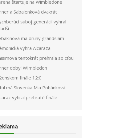
erena štartuje na Wimbledone
inner a Sabalenková dvakrát
chberúci súboj generácií vyhral
ladší
ybakinová má druhý grandslam
émonická výhra Alcaraza
nisimová tentokrát prehrala so cťou
inner dobyl WImbledon
 ženskom finále 12:0
itul má Slovenka Mia Pohánková
caraz vyhral prehraté finále
eklama