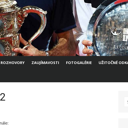
ROZHOVORY
ZAUJÍMAVOSTI
FOTOGALÉRIE
UŽITOČNÉ ODK
:2
S
fo
nále: