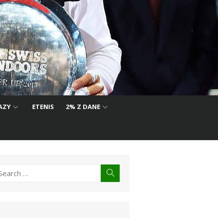
AZY
ETENIS
2% Z DANE
earch
Search
r: