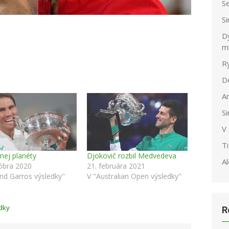
S
S
Dy
m
R
D
A
S
V
T
inej planéty
Djokovič rozbil Medvedeva
Al
óbra 2020
21. februára 2021
nd Garros výsledky"
V "Australian Open výsledky"
dky
R