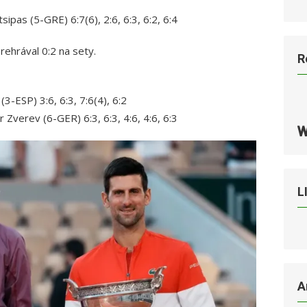
ipas (5-GRE) 6:7(6), 2:6, 6:3, 6:2, 6:4
rehrával 0:2 na sety.
R
3-ESP) 3:6, 6:3, 7:6(4), 6:2
Zverev (6-GER) 6:3, 6:3, 4:6, 4:6, 6:3
L
A