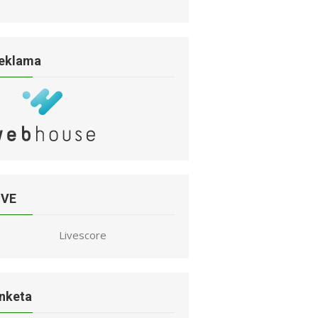
eklama
IVE
Livescore
nketa