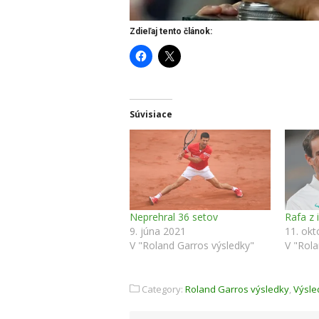
Zdieľaj tento článok:
Súvisiace
Neprehral 36 setov
Rafa z 
9. júna 2021
11. okt
V "Roland Garros výsledky"
V "Rola
Category:
Roland Garros výsledky
,
Výsle