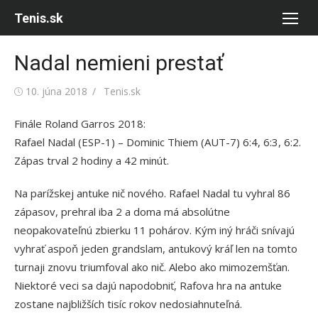
Skip
Tenis.sk
to
content
Nadal nemieni prestať
Posted
Author
10. júna 2018
Tenis.sk
on
Finále Roland Garros 2018:
Rafael Nadal (ESP-1) – Dominic Thiem (AUT-7) 6:4, 6:3, 6:2.
Zápas trval 2 hodiny a 42 minút.
Na parížskej antuke nič nového. Rafael Nadal tu vyhral 86
zápasov, prehral iba 2 a doma má absolútne
neopakovateľnú zbierku 11 pohárov. Kým iný hráči snívajú
vyhrať aspoň jeden grandslam, antukový kráľ len na tomto
turnaji znovu triumfoval ako nič. Alebo ako mimozemšťan.
Niektoré veci sa dajú napodobniť, Rafova hra na antuke
zostane najbližších tisíc rokov nedosiahnuteľná.