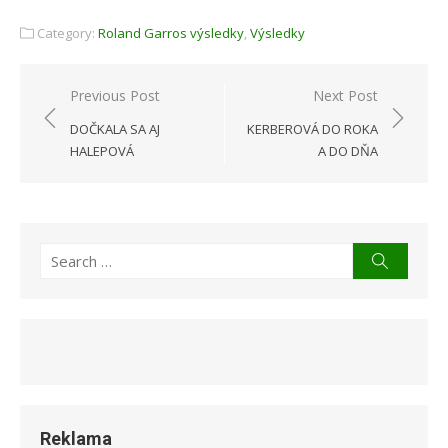
Category:
Roland Garros výsledky
,
Výsledky
Navigácia
Previous Post
Next Post
v
DOČKALA SA AJ
KERBEROVÁ DO ROKA
článku
HALEPOVÁ
A DO DŇA
Search
Search
for:
Reklama