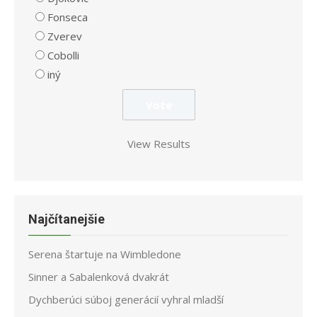
Fonseca
Zverev
Cobolli
iný
View Results
Najčítanejšie
Serena štartuje na Wimbledone
Sinner a Sabalenková dvakrát
Dychberúci súboj generácií vyhral mladší