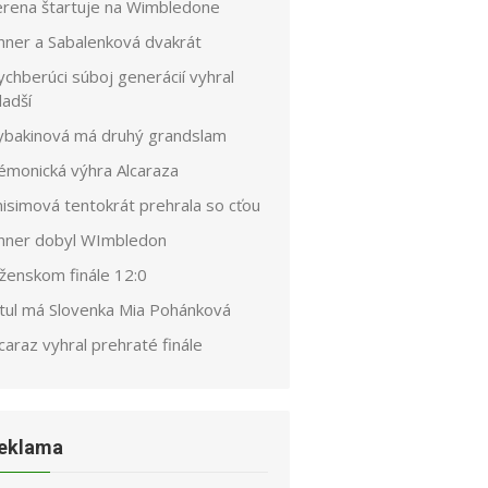
erena štartuje na Wimbledone
inner a Sabalenková dvakrát
chberúci súboj generácií vyhral
ladší
ybakinová má druhý grandslam
émonická výhra Alcaraza
nisimová tentokrát prehrala so cťou
inner dobyl WImbledon
 ženskom finále 12:0
itul má Slovenka Mia Pohánková
caraz vyhral prehraté finále
eklama