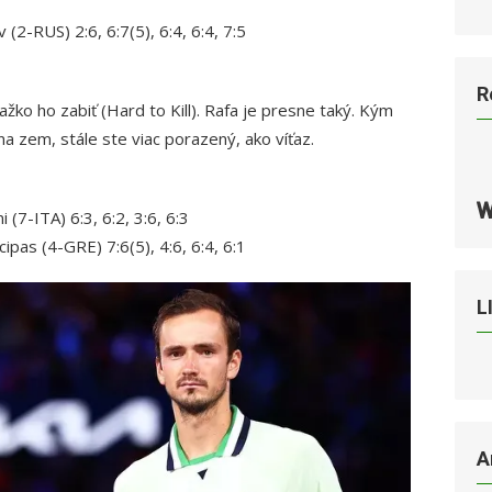
(2-RUS) 2:6, 6:7(5), 6:4, 6:4, 7:5
R
žko ho zabiť (Hard to Kill). Rafa je presne taký. Kým
a zem, stále ste viac porazený, ako víťaz.
(7-ITA) 6:3, 6:2, 3:6, 6:3
pas (4-GRE) 7:6(5), 4:6, 6:4, 6:1
L
A