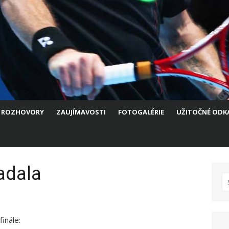
ROZHOVORY
ZAUJÍMAVOSTI
FOTOGALÉRIE
UŽITOČNÉ ODK
adala
S
fo
inále: