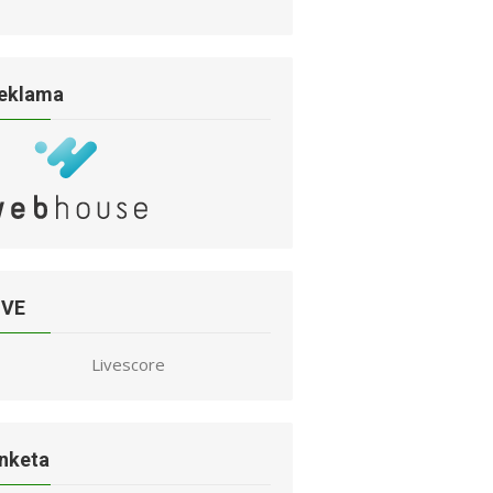
eklama
IVE
Livescore
nketa