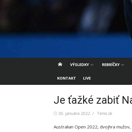
VÝSLEDKY
REBRÍČKY
KONTAKT
LIVE
Je ťažké zabiť N
Posted
Author
30. januára 2022
Tenis.sk
on
Australian Open 2022, dvojhra mužov, f