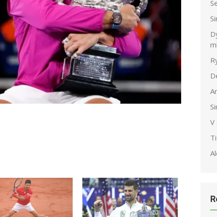
S
S
Dy
m
R
D
A
S
V
T
Al
R