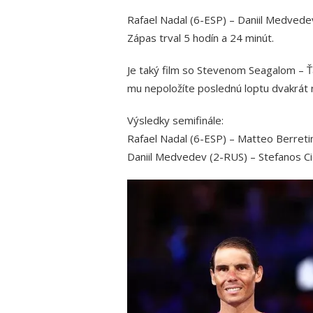
Rafael Nadal (6-ESP) – Daniil Medvedev 
Zápas trval 5 hodín a 24 minút.
Je taký film so Stevenom Seagalom – Ťa
mu nepoložíte poslednú loptu dvakrát n
Výsledky semifinále:
Rafael Nadal (6-ESP) – Matteo Berretini 
Daniil Medvedev (2-RUS) – Stefanos Cici