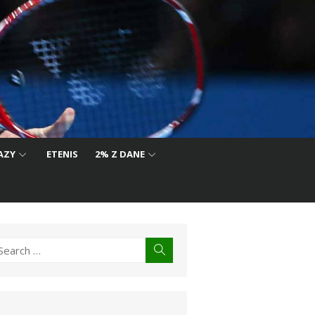
AZY
ETENIS
2% Z DANE
earch
Search
r: