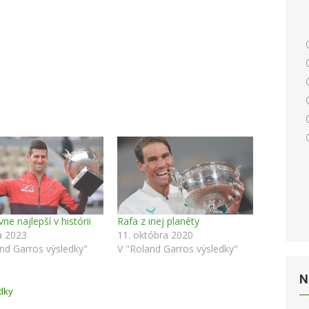
vne najlepší v histórii
Rafa z inej planéty
a 2023
11. októbra 2020
nd Garros výsledky"
V "Roland Garros výsledky"
N
dky