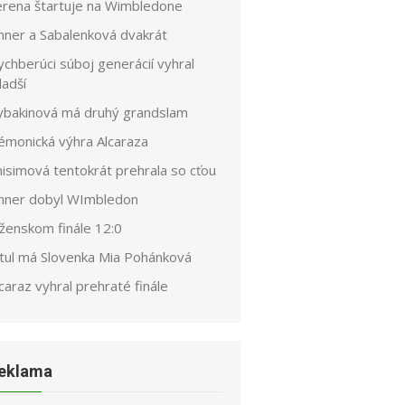
erena štartuje na Wimbledone
inner a Sabalenková dvakrát
chberúci súboj generácií vyhral
ladší
ybakinová má druhý grandslam
émonická výhra Alcaraza
nisimová tentokrát prehrala so cťou
inner dobyl WImbledon
 ženskom finále 12:0
itul má Slovenka Mia Pohánková
caraz vyhral prehraté finále
eklama