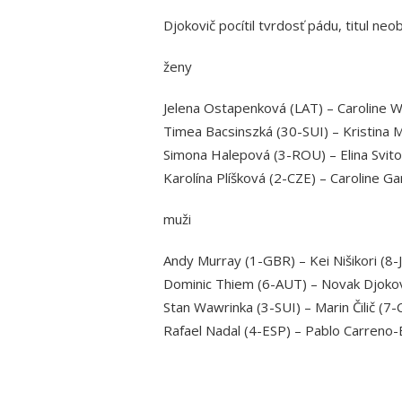
Djokovič pocítil tvrdosť pádu, titul neo
ženy
Jelena Ostapenková (LAT) – Caroline W
Timea Bacsinszká (30-SUI) – Kristina 
Simona Halepová (3-ROU) – Elina Svitol
Karolína Plíšková (2-CZE) – Caroline Ga
muži
Andy Murray (1-GBR) – Kei Nišikori (8-JA
Dominic Thiem (6-AUT) – Novak Djokovič
Stan Wawrinka (3-SUI) – Marin Čilič (7-C
Rafael Nadal (4-ESP) – Pablo Carreno-