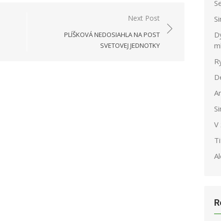
S
Next Post
S
Dy
PLÍŠKOVÁ NEDOSIAHLA NA POST
m
SVETOVEJ JEDNOTKY
R
D
A
S
V
T
Al
R