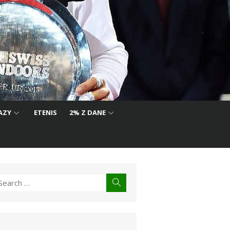
AZY
ETENIS
2% Z DANE
earch
Search
r: