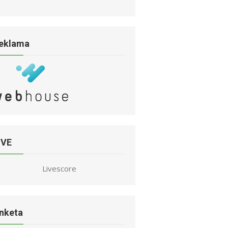
eklama
IVE
Livescore
nketa