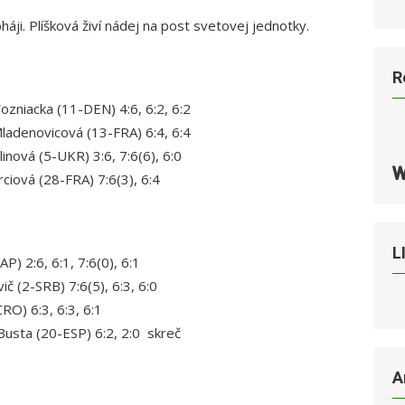
bháji. Plíšková živí nádej na post svetovej jednotky.
R
ozniacka (11-DEN) 4:6, 6:2, 6:2
Mladenovicová (13-FRA) 6:4, 6:4
inová (5-UKR) 3:6, 7:6(6), 6:0
rciová (28-FRA) 7:6(3), 6:4
L
P) 2:6, 6:1, 7:6(0), 6:1
 (2-SRB) 7:6(5), 6:3, 6:0
RO) 6:3, 6:3, 6:1
Busta (20-ESP) 6:2, 2:0 skreč
A