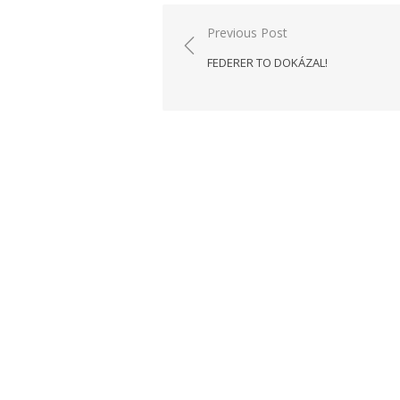
Navigácia
Previous Post
v
FEDERER TO DOKÁZAL!
článku