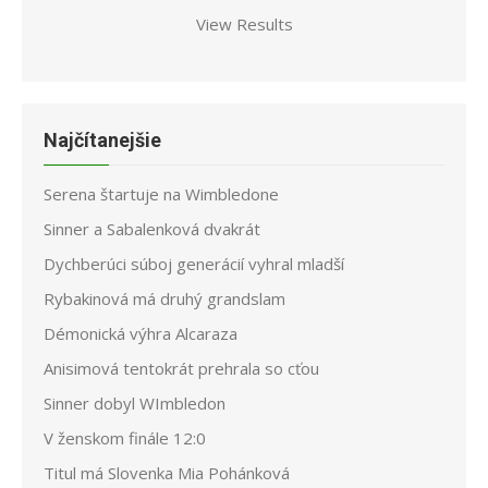
View Results
Najčítanejšie
Serena štartuje na Wimbledone
Sinner a Sabalenková dvakrát
Dychberúci súboj generácií vyhral mladší
Rybakinová má druhý grandslam
Démonická výhra Alcaraza
Anisimová tentokrát prehrala so cťou
Sinner dobyl WImbledon
V ženskom finále 12:0
Titul má Slovenka Mia Pohánková