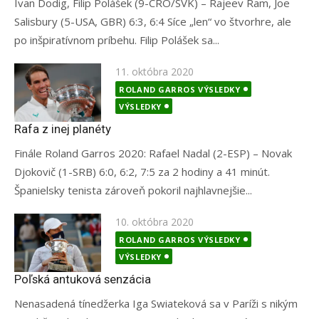
Ivan Dodig, Filip Polášek (9-CRO/SVK) – Rajeev Ram, Joe
Salisbury (5-USA, GBR) 6:3, 6:4 Síce „len“ vo štvorhre, ale
po inšpiratívnom príbehu. Filip Polášek sa...
Posted
11. októbra 2020
on
ROLAND GARROS VÝSLEDKY
VÝSLEDKY
Rafa z inej planéty
Finále Roland Garros 2020: Rafael Nadal (2-ESP) – Novak
Djokovič (1-SRB) 6:0, 6:2, 7:5 za 2 hodiny a 41 minút.
Španielsky tenista zároveň pokoril najhlavnejšie...
Posted
10. októbra 2020
on
ROLAND GARROS VÝSLEDKY
VÝSLEDKY
Poľská antuková senzácia
Nenasadená tínedžerka Iga Swiateková sa v Paríži s nikým