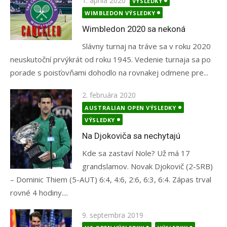
1. apríla 2020
VÝSLEDKY
on
WIMBLEDON VÝSLEDKY
Wimbledon 2020 sa nekoná
Slávny turnaj na tráve sa v roku 2020
neuskutoční prvýkrát od roku 1945. Vedenie turnaja sa po
porade s poisťovňami dohodlo na rovnakej odmene pre...
Posted
2. februára 2020
on
AUSTRALIAN OPEN VÝSLEDKY
VÝSLEDKY
Na Djokoviča sa nechytajú
Kde sa zastaví Nole? Už má 17
grandslamov. Novak Djokovič (2-SRB)
– Dominic Thiem (5-AUT) 6:4, 4:6, 2:6, 6:3, 6:4. Zápas trval
rovné 4 hodiny....
Posted
9. septembra 2019
on