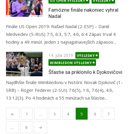
US OPEN VÝSLEDKY
VÝSLEDKY
Famózne finále nakoniec vyhral
Nadal
Finále US Open 2019: Rafael Nadal (2-ESP) – Daniil
Medvedev (5-RUS) 7:5, 6:3, 5:7, 4:6, 6:4 Zápas trval 4
hodiny a 49 minút. Jeden z najnajpínavejších zápasov...
Posted
14. júla 2019
VÝSLEDKY
on
WIMBLEDON VÝSLEDKY
Šťastie sa priklonilo k Djokovičovi
Najdlhšie finále Wimbledonu v histórii: Novak Djokovič (1-
SRB) – Roger Federer (2-SUI) 7:6(5), 1:6, 7:6(4), 4:6,
13:12(3). Po 4 hodinách a 55 minútach sa šťastie...
Stránkovanie
←
1
…
3
4
5
6
7
príspevkov
…
9
→