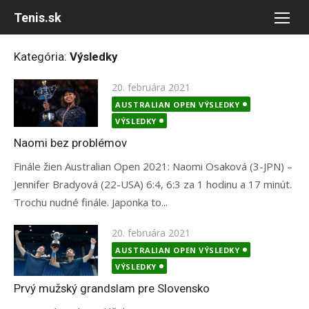
Skip
Tenis.sk
to
content
Kategória:
Výsledky
Posted
20. februára 2021
on
AUSTRALIAN OPEN VÝSLEDKY
VÝSLEDKY
Naomi bez problémov
Finále žien Australian Open 2021: Naomi Osaková (3-JPN) –
Jennifer Bradyová (22-USA) 6:4, 6:3 za 1 hodinu a 17 minút.
Trochu nudné finále. Japonka to...
Posted
20. februára 2021
on
AUSTRALIAN OPEN VÝSLEDKY
VÝSLEDKY
Prvý mužský grandslam pre Slovensko