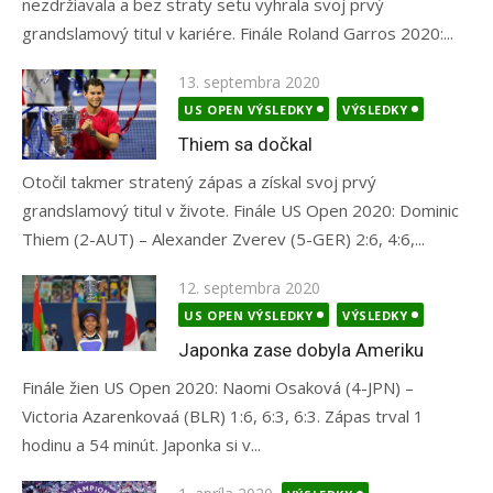
nezdržiavala a bez straty setu vyhrala svoj prvý
grandslamový titul v kariére. Finále Roland Garros 2020:...
Posted
13. septembra 2020
on
US OPEN VÝSLEDKY
VÝSLEDKY
Thiem sa dočkal
Otočil takmer stratený zápas a získal svoj prvý
grandslamový titul v živote. Finále US Open 2020: Dominic
Thiem (2-AUT) – Alexander Zverev (5-GER) 2:6, 4:6,...
Posted
12. septembra 2020
on
US OPEN VÝSLEDKY
VÝSLEDKY
Japonka zase dobyla Ameriku
Finále žien US Open 2020: Naomi Osaková (4-JPN) –
Victoria Azarenkovaá (BLR) 1:6, 6:3, 6:3. Zápas trval 1
hodinu a 54 minút. Japonka si v...
Posted