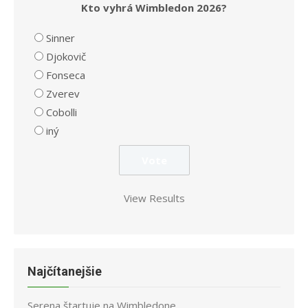
Kto vyhrá Wimbledon 2026?
Sinner
Djokovič
Fonseca
Zverev
Cobolli
iný
View Results
Najčítanejšie
Serena štartuje na Wimbledone